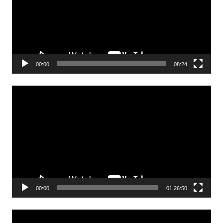
00:00
08:24
Odtwarzacz
video
00:00
01:26:50
Odtwarzacz
video