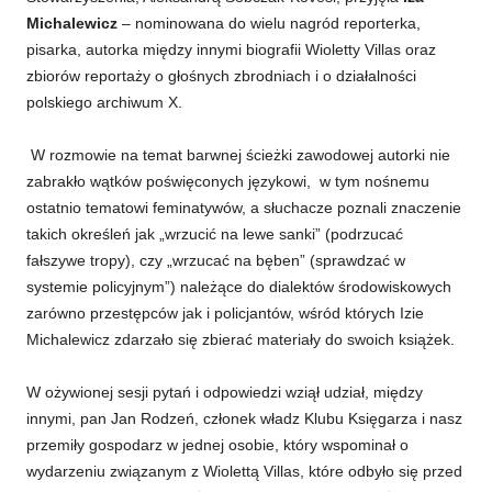
Michalewicz
– nominowana do wielu nagród reporterka,
pisarka, autorka między innymi biografii Wioletty Villas oraz
zbiorów reportaży o głośnych zbrodniach i o działalności
polskiego archiwum X.
W rozmowie na temat barwnej ścieżki zawodowej autorki nie
zabrakło wątków poświęconych językowi, w tym nośnemu
ostatnio tematowi feminatywów, a słuchacze poznali znaczenie
takich określeń jak „wrzucić na lewe sanki” (podrzucać
fałszywe tropy), czy „wrzucać na bęben” (sprawdzać w
systemie policyjnym”) należące do dialektów środowiskowych
zarówno przestępców jak i policjantów, wśród których Izie
Michalewicz zdarzało się zbierać materiały do swoich książek.
W ożywionej sesji pytań i odpowiedzi wziął udział, między
innymi, pan Jan Rodzeń, członek władz Klubu Księgarza i nasz
przemiły gospodarz w jednej osobie, który wspominał o
wydarzeniu związanym z Wiolettą Villas, które odbyło się przed