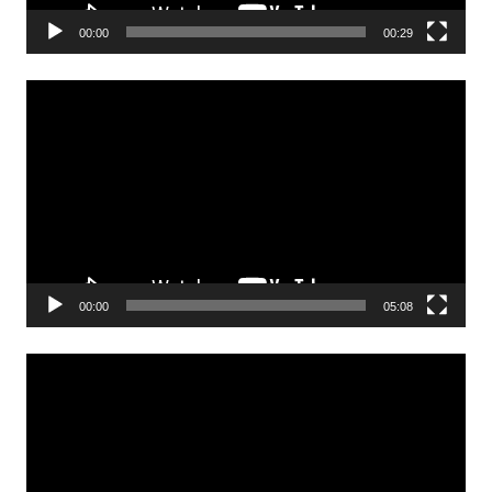
00:00
00:29
Odtwarzacz
video
00:00
05:08
Odtwarzacz
video