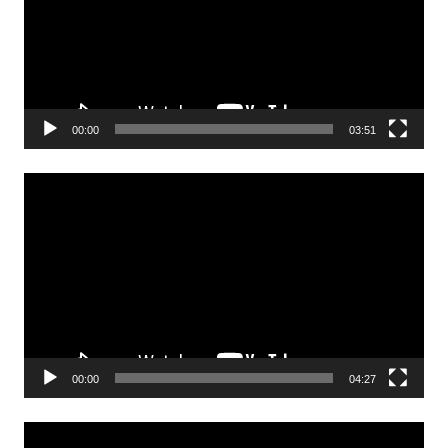
00:00
03:51
Odtwarzacz
video
00:00
04:27
Odtwarzacz
video