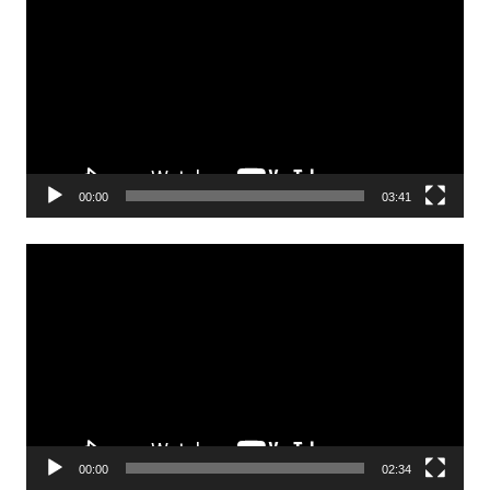
00:00
03:41
Odtwarzacz
video
00:00
02:34