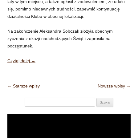
laty w tym miejscu, a także ogłosił z zadowoleniem, że udało
się, pomimo niedawnych trudności, zapewnić kontynuację
działalności Klubu w obecnej lokalizacji.
Na zakończenie Aleksandra Sobczak złożyła obecnym
życzenia z okazji nadchodzących Świąt i zaprosiła na
poczęstunek.
Czytaj dalej
→
Nawigacja wpisu
←
Starsze wpisy
Nowsze wpisy
→
Szukaj:
Odtwarzacz
video