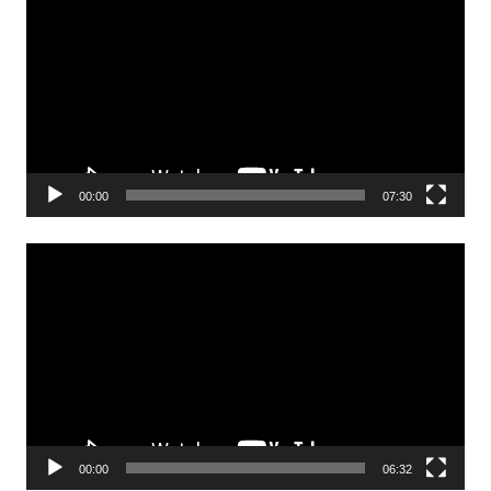
00:00
07:30
Odtwarzacz
video
00:00
06:32