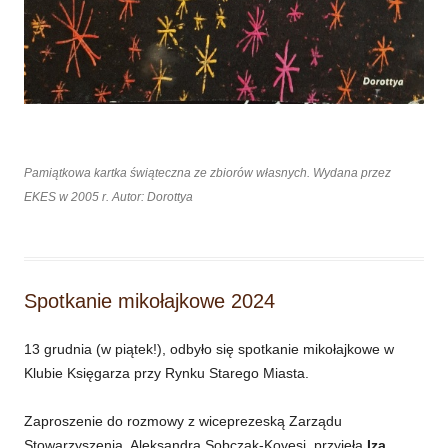
Pamiątkowa kartka świąteczna ze zbiorów własnych. Wydana przez
EKES w 2005 r. Autor: Dorottya
Spotkanie mikołajkowe 2024
13 grudnia (w piątek!), odbyło się spotkanie mikołajkowe w
Klubie Księgarza przy Rynku Starego Miasta.
Zaproszenie do rozmowy z wiceprezeską Zarządu
Stowarzyszenia, Aleksandrą Sobczak-Kovesi, przyjęła
Iza