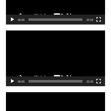
00:00
03:19
Odtwarzacz
video
00:00
02:43
Odtwarzacz
video