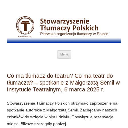
Przejdź do treści
Menu
Co ma tłumacz do teatru? Co ma teatr do
tłumacza? – spotkanie z Małgorzatą Semil w
Instytucie Teatralnym, 6 marca 2025 r.
Stowarzyszenie Tłumaczy Polskich otrzymało zaproszenie na
spotkanie autorskie z Małgorzatą Semil. Zachęcamy naszych
członków do wzięcia w nim udziału. Obowiązuje rezerwacja
miejsc. Bliższe szczegóły poniżej.