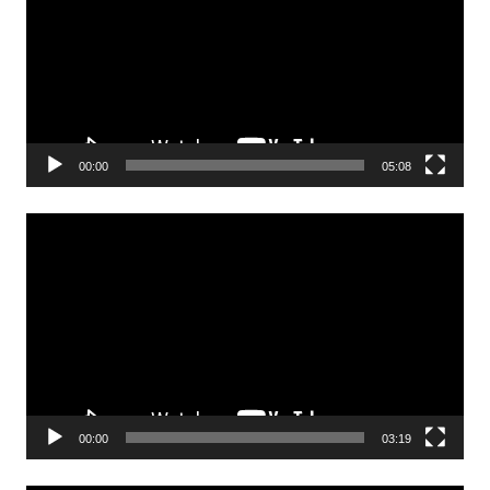
00:00
05:08
Odtwarzacz
video
00:00
03:19