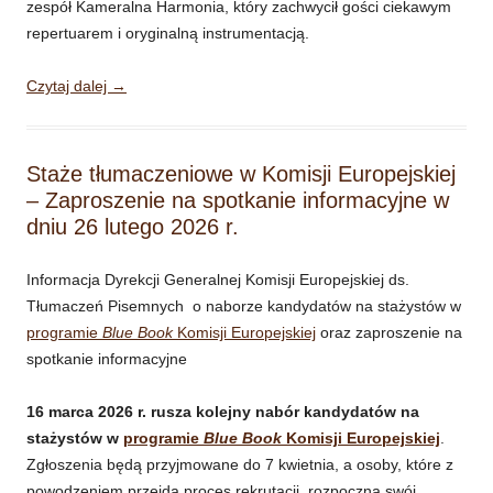
zespół Kameralna Harmonia, który zachwycił gości ciekawym
repertuarem i oryginalną instrumentacją.
Czytaj dalej
→
Staże tłumaczeniowe w Komisji Europejskiej
– Zaproszenie na spotkanie informacyjne w
dniu 26 lutego 2026 r.
Informacja Dyrekcji Generalnej Komisji Europejskiej ds.
Tłumaczeń Pisemnych o naborze kandydatów na stażystów w
programie
Blue Book
Komisji Europejskiej
oraz zaproszenie na
spotkanie informacyjne
16 marca 2026 r. rusza kolejny nabór kandydatów na
stażystów w
programie
Blue Book
Komisji Europejskiej
.
Zgłoszenia będą przyjmowane do 7 kwietnia, a osoby, które z
powodzeniem przejdą proces rekrutacji, rozpoczną swój