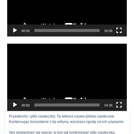
00:00
50:06
Odtwarzacz
video
00:00
04:36
Prywatność i pliki ciasteczka: Ta witryna używa plików ciasteczek.
Kontynuując korzystanie z tej witryny, wyrażasz zgodę na ich używanie.
Aby dowiedzieć się więcej, w tym jak kontrolować pliki ciasteczka,