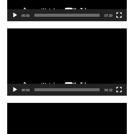
00:00
07:30
Odtwarzacz
video
00:00
06:32
Odtwarzacz
video