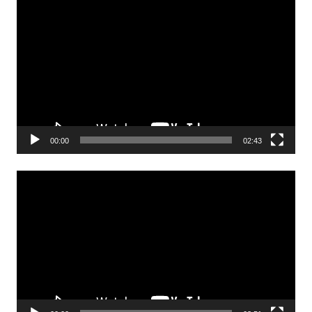
Odtwarzacz
video
00:00
02:43
Odtwarzacz
video