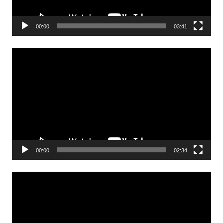
00:00
03:41
Odtwarzacz
video
00:00
02:34
Odtwarzacz
video