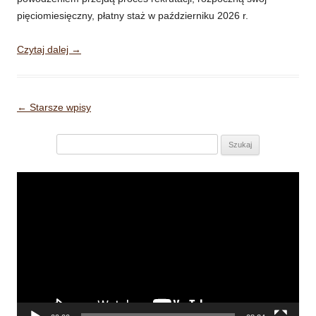
pięciomiesięczny, płatny staż w październiku 2026 r.
Czytaj dalej
→
Nawigacja wpisu
←
Starsze wpisy
Szukaj:
Odtwarzacz
video