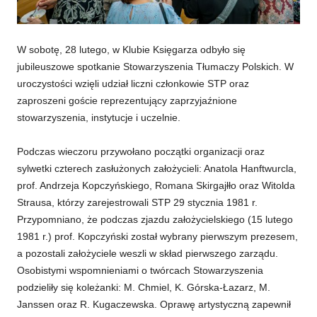
W sobotę, 28 lutego, w Klubie Księgarza odbyło się
jubileuszowe spotkanie Stowarzyszenia Tłumaczy Polskich. W
uroczystości wzięli udział liczni członkowie STP oraz
zaproszeni goście reprezentujący zaprzyjaźnione
stowarzyszenia, instytucje i uczelnie.
Podczas wieczoru przywołano początki organizacji oraz
sylwetki czterech zasłużonych założycieli: Anatola Hanftwurcla,
prof. Andrzeja Kopczyńskiego, Romana Skirgajłło oraz Witolda
Strausa, którzy zarejestrowali STP 29 stycznia 1981 r.
Przypomniano, że podczas zjazdu założycielskiego (15 lutego
1981 r.) prof. Kopczyński został wybrany pierwszym prezesem,
a pozostali założyciele weszli w skład pierwszego zarządu.
Osobistymi wspomnieniami o twórcach Stowarzyszenia
podzieliły się koleżanki: M. Chmiel, K. Górska-Łazarz, M.
Janssen oraz R. Kugaczewska. Oprawę artystyczną zapewnił