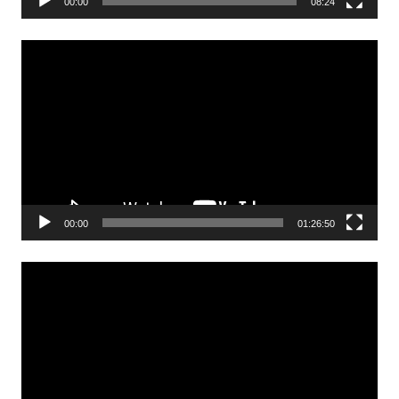
00:00
08:24
Odtwarzacz
video
00:00
01:26:50
Odtwarzacz
video