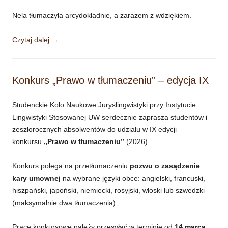
Nela tłumaczyła arcydokładnie, a zarazem z wdziękiem.
Czytaj dalej
→
Konkurs „Prawo w tłumaczeniu” – edycja IX
Studenckie Koło Naukowe Juryslingwistyki przy Instytucie
Lingwistyki Stosowanej UW serdecznie zaprasza studentów i
zeszłorocznych absolwentów do udziału w IX edycji
konkursu
„Prawo w tłumaczeniu”
(2026).
Konkurs polega na przetłumaczeniu
pozwu o zasądzenie
kary umownej
na wybrane języki obce: angielski, francuski,
hiszpański, japoński, niemiecki, rosyjski, włoski lub szwedzki
(maksymalnie dwa tłumaczenia).
Prace konkursowe należy przesyłać w terminie od
14 marca