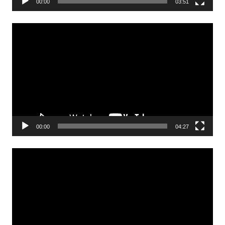
00:00
03:51
Odtwarzacz
video
00:00
04:27
Odtwarzacz
video