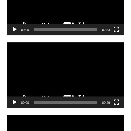
00:00
02:53
Odtwarzacz
video
00:00
00:29
Odtwarzacz
video