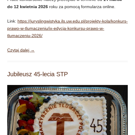
do 12 kwietnia 2026
roku za pomocą formularza online.
Link:
https://juryslingwistyka.ils.uw.edu.pl/projekty-kola/konkurs-
prawo-w-tlumaczeniu/ix-edycja-konkursu-prawo-w-
tlumaczeniu-2026/
Czytaj dalej
→
Jubileusz 45-lecia STP