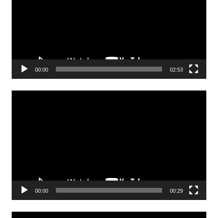
00:00
02:53
Odtwarzacz
video
00:00
00:29
Odtwarzacz