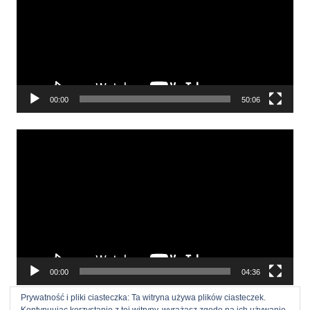
00:00
50:06
Odtwarzacz
video
00:00
04:36
Prywatność i pliki ciasteczka: Ta witryna używa plików ciasteczek.