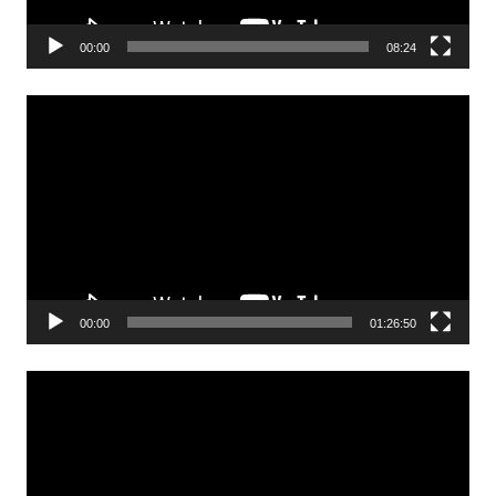
00:00
08:24
Odtwarzacz
video
00:00
01:26:50
Odtwarzacz
video