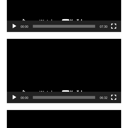
00:00
07:30
Odtwarzacz
video
00:00
06:32
Odtwarzacz
video