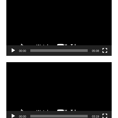
video
00:00
05:08
Odtwarzacz
video
00:00
03:19