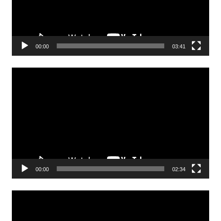
00:00
03:41
Odtwarzacz
video
00:00
02:34
Odtwarzacz
video