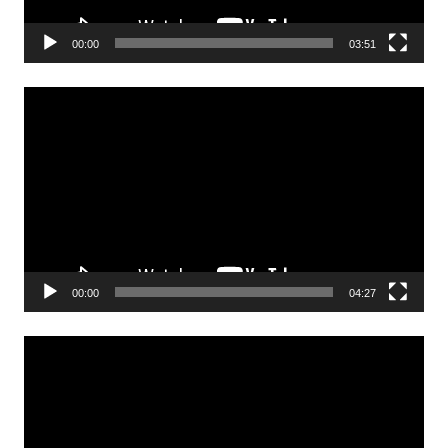
00:00
03:51
Odtwarzacz
video
00:00
04:27
Odtwarzacz
video