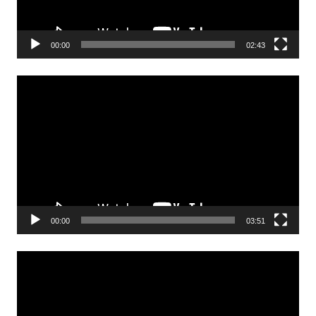
00:00
02:43
Odtwarzacz
video
00:00
03:51
Odtwarzacz
video