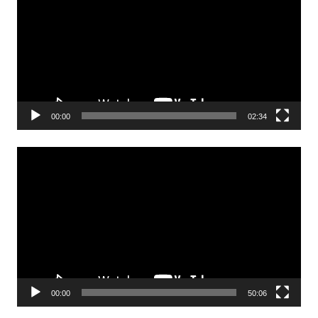
00:00
02:34
Odtwarzacz
video
00:00
50:06