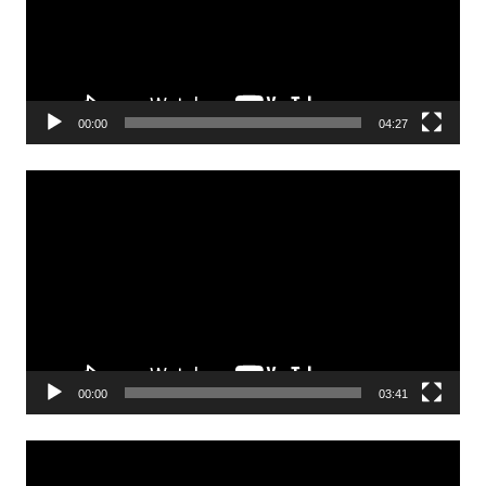
00:00
04:27
Odtwarzacz
video
00:00
03:41
Odtwarzacz
video