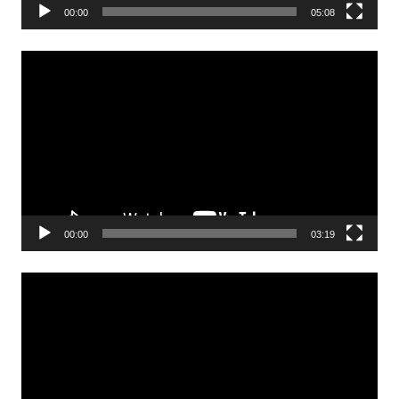
00:00
05:08
Odtwarzacz
video
00:00
03:19
Odtwarzacz
video