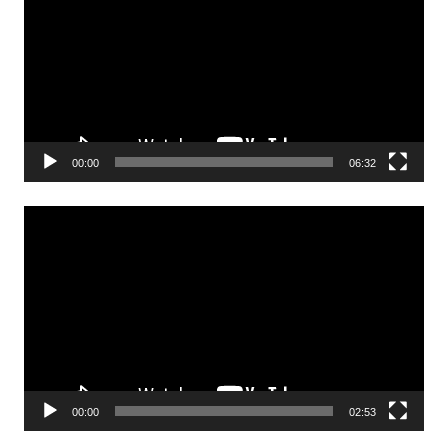
00:00
06:32
Odtwarzacz
video
00:00
02:53