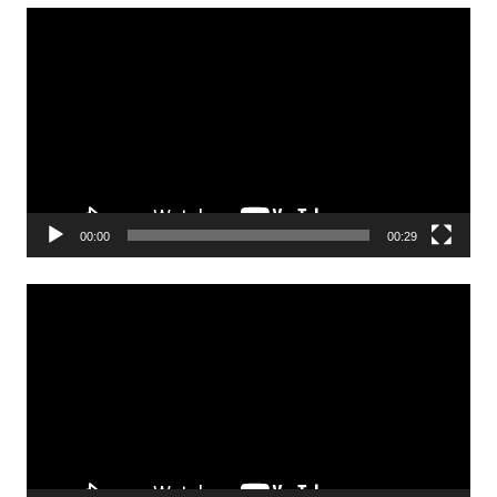
Odtwarzacz
video
00:00
00:29
Odtwarzacz
video