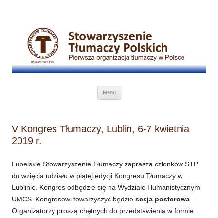
Przejdź do treści
Menu
V Kongres Tłumaczy, Lublin, 6-7 kwietnia
2019 r.
Lubelskie Stowarzyszenie Tłumaczy zaprasza członków STP
do wzięcia udziału w piątej edycji Kongresu Tłumaczy w
Lublinie.
Kongres odbędzie się na Wydziale Humanistycznym
UMCS. Kongresowi towarzyszyć będzie
sesja posterowa
.
Organizatorzy proszą chętnych do przedstawienia w formie