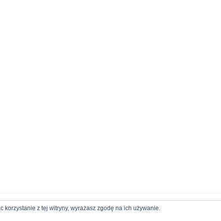
c korzystanie z tej witryny, wyrażasz zgodę na ich używanie.
Niniejsza strona korzysta z ciasteczek tylko i wyłącznie w celach statystycznych.