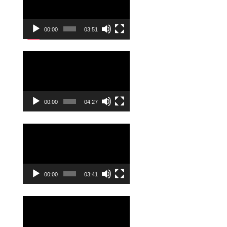
00:00
03:51
Odtwarzacz
video
00:00
04:27
Odtwarzacz
video
00:00
03:41
Odtwarzacz
video