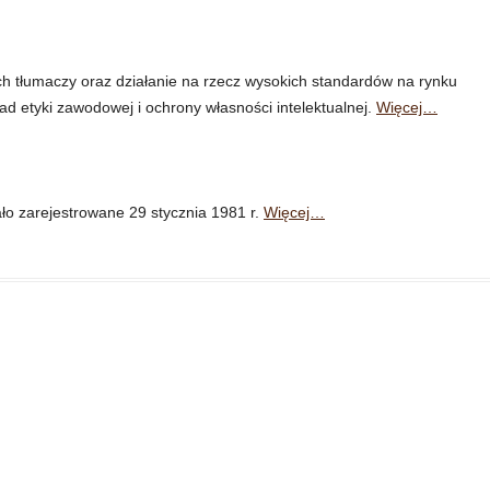
WYNAGRADZANIA TŁUMACZY
RYS HISTORYCZNY
STP?
IZACJA I STRUKTURA
STATUT
KONFERENCYJNYCH
JAK ZOSTAĆ CZŁONKIEM STP?
REGULAMINY
WARUNKI WYKONYWANIA
h tłumaczy oraz działanie na rzecz wysokich standardów na rynku
DOKUMENTY APLIKACYJNE
TŁUMACZEŃ PISEMNYCH I
d etyki zawodowej i ochrony własności intelektualnej.
Więcej…
WŁADZE
ZASADY WYNAGRADZANIA
SKŁADKI
TŁUMACZY
PROJEKT UMOWY MODELOWEJ
ło zarejestrowane 29 stycznia 1981 r.
Więcej…
NA PUBLIKACJE KSIĄŻKOWE