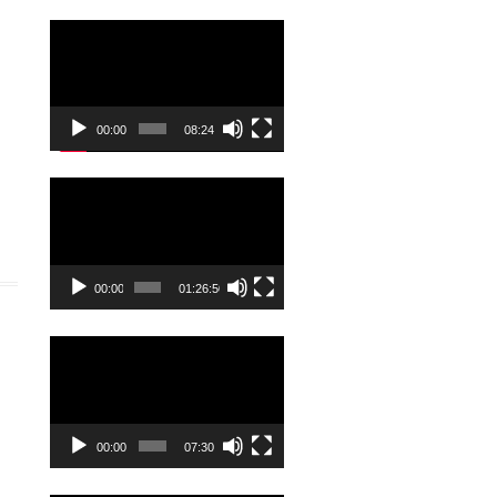
Odtwarzacz
video
00:00
08:24
Odtwarzacz
video
00:00
01:26:50
Odtwarzacz
video
00:00
07:30