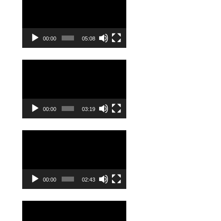
00:00
05:08
Odtwarzacz
video
00:00
03:19
Odtwarzacz
video
00:00
02:43
Odtwarzacz
video