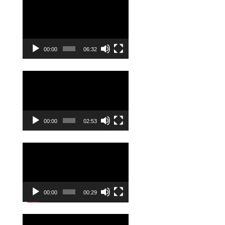
Odtwarzacz
video
00:00
06:32
Odtwarzacz
video
00:00
02:53
Odtwarzacz
video
00:00
00:29
Odtwarzacz
video