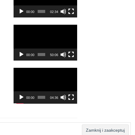
00:00
02:34
Odtwarzacz
video
00:00
50:06
Odtwarzacz
video
00:00
04:36