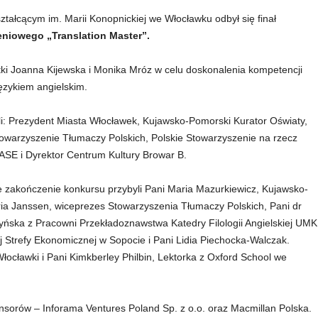
WYNAGRADZANIA TŁUMACZY
RYS HISTORYCZNY
STP?
IZACJA I STRUKTURA
STATUT
ałcącym im. Marii Konopnickiej we Włocławku odbył się finał
KONFERENCYJNYCH
JAK ZOSTAĆ CZŁONKIEM STP?
niowego „Translation Master”.
REGULAMINY
WARUNKI WYKONYWANIA
DOKUMENTY APLIKACYJNE
TŁUMACZEŃ PISEMNYCH I
stki Joanna Kijewska i Monika Mróz w celu doskonalenia kompetencji
WŁADZE
ZASADY WYNAGRADZANIA
ęzykiem angielskim.
SKŁADKI
TŁUMACZY
i: Prezydent Miasta Włocławek, Kujawsko-Pomorski Kurator Oświaty,
PROJEKT UMOWY MODELOWEJ
owarzyszenie Tłumaczy Polskich, Polskie Stowarzyszenie na rzecz
NA PUBLIKACJE KSIĄŻKOWE
SE i Dyrektor Centrum Kultury Browar B.
te zakończenie konkursu przybyli Pani Maria Mazurkiewicz, Kujawsko-
ia Janssen, wiceprezes Stowarzyszenia Tłumaczy Polskich, Pani dr
yńska z Pracowni Przekładoznawstwa Katedry Filologii Angielskiej UMK
j Strefy Ekonomicznej w Sopocie i Pani Lidia Piechocka-Walczak.
ocławki i Pani Kimkberley Philbin, Lektorka z Oxford School we
nsorów – Inforama Ventures Poland Sp. z o.o. oraz Macmillan Polska.