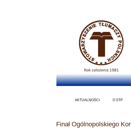
AKTUALNOŚCI
O STP
M
Finał Ogólnopolskiego Ko
CZŁ