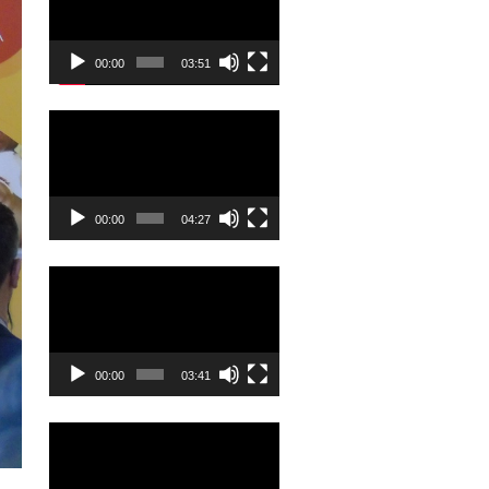
00:00
03:51
Odtwarzacz
video
00:00
04:27
Odtwarzacz
video
00:00
03:41
Odtwarzacz
video