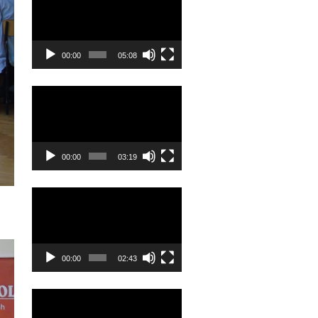
00:00
05:08
Odtwarzacz
video
00:00
03:19
Odtwarzacz
video
00:00
02:43
Odtwarzacz
video