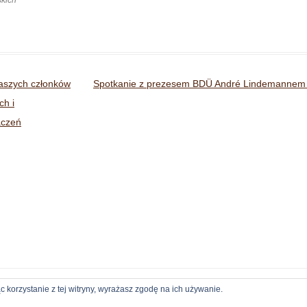
aszych członków
Spotkanie z prezesem BDÜ André Lindemanne
ch i
aczeń
c korzystanie z tej witryny, wyrażasz zgodę na ich używanie.
Niniejsza strona korzysta z ciasteczek tylko i wyłącznie w celach statystycznych.