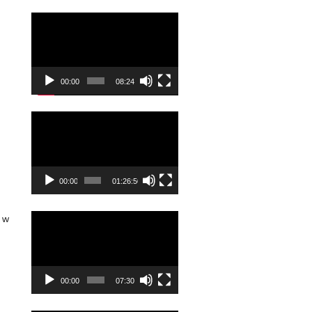
Odtwarzacz
video
00:00
08:24
Odtwarzacz
video
00:00
01:26:50
Odtwarzacz
 w
video
00:00
07:30