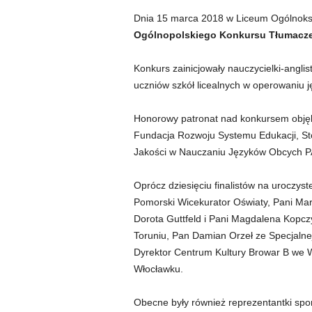
ORGAN
Dnia 15 marca 2018 w Liceum Ogólnokszt
Ogólnopolskiego Konkursu Tłumacze
Konkurs zainicjowały nauczycielki-angli
uczniów szkół licealnych w operowaniu j
Honorowy patronat nad konkursem objęl
Fundacja Rozwoju Systemu Edukacji, St
Jakości w Nauczaniu Języków Obcych PA
Oprócz dziesięciu finalistów na uroczys
Pomorski Wicekurator Oświaty, Pani Mar
Dorota Guttfeld i Pani Magdalena Kopcz
Toruniu, Pan Damian Orzeł ze Specjalne
Dyrektor Centrum Kultury Browar B we Wł
Włocławku.
Obecne były również reprezentantki spo