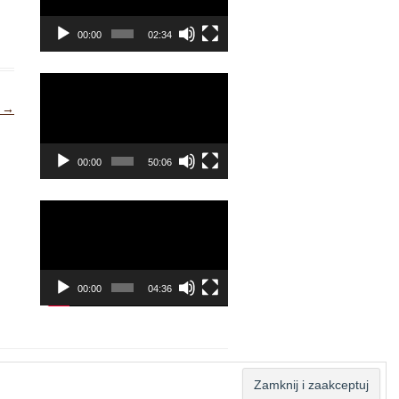
00:00
02:34
Odtwarzacz
video
m
→
00:00
50:06
Odtwarzacz
video
00:00
04:36