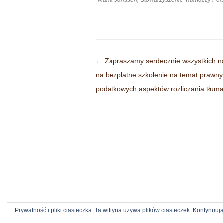
Nawigacja wpisu
←
Zapraszamy serdecznie wszystkich n
na bezpłatne szkolenie na temat prawny
podatkowych aspektów rozliczania tłum
Prywatność i pliki ciasteczka: Ta witryna używa plików ciasteczek. Kontynuują