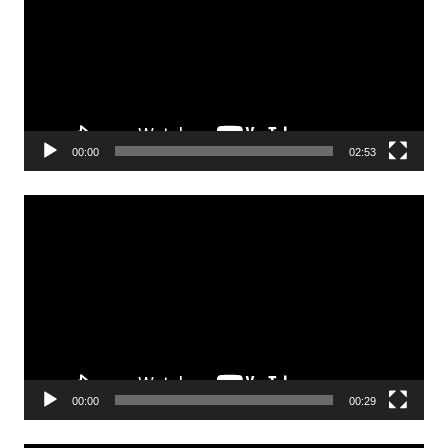
00:00
02:53
Odtwarzacz
video
00:00
00:29