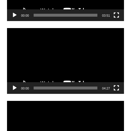
00:00
03:51
Odtwarzacz
video
00:00
04:27
Odtwarzacz
video