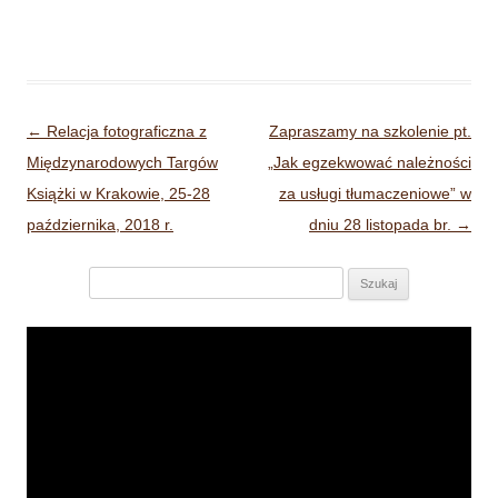
Nawigacja wpisu
←
Relacja fotograficzna z
Zapraszamy na szkolenie pt.
Międzynarodowych Targów
„Jak egzekwować należności
Książki w Krakowie, 25-28
za usługi tłumaczeniowe” w
października, 2018 r.
dniu 28 listopada br.
→
Szukaj:
Odtwarzacz
video