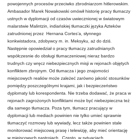
powojennych procesów przeciwko zbrodniarzom hitlerowskim.
Ambasador Marek Nowakowski omówił historię pracy tłumaczy
ustnych w dyplomacji od czasów uwiecznionej w światowym
malarstwie Malintzin, indiańskiej tłumaczki języka Azteków
zatrudnionej przez Hernana Cortes’a, słynnego
konkwistadora, zdobywcy m. in. Meksyku, aż do dziś.
Następnie opowiedział o pracy tłumaczy zatrudnianych
współczesnie do obsługi tłumaczeniowej nieraz bardzo
trudnych czy wręcz niebezpiecznych misji w rejonach objętych
konfliktem zbrojnym. Od tłumacza i jego znajomości
miejscowych realiów może zależeć zarówno jakość stosunków
pomiędzy poszczególnymi krajami, jak i bezpieczeństwo
dyplomaty lub korespondenta. Nie trzeba dodawać, że praca w
rejonach zagrożonych konfliktami może być niebezpieczna też
dla samego tłumacza. Poza tym, tłumacz pracujący w
dyplomacji lub mediach powinien nie tylko umieć sprawnie
tłumaczyć rozmowy lub wywiady, lecz także powinien stale
monitorować miejscową prasę i telewizję, aby mieć orientację
w miejscowych nastrojach. Często, w sytuacjach