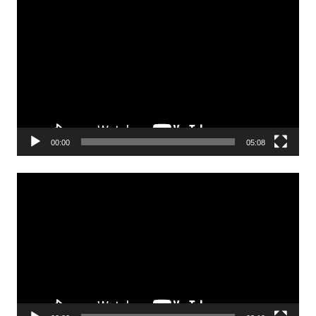
Odtwarzacz
video
00:00
05:08
Odtwarzacz
video