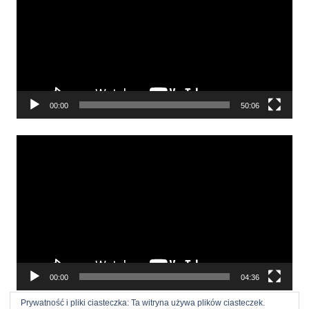
00:00
50:06
Odtwarzacz
video
00:00
04:36
Prywatność i pliki ciasteczka: Ta witryna używa plików ciasteczek.