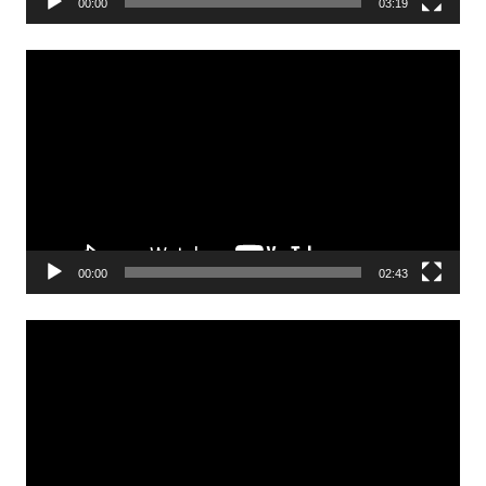
00:00
03:19
Odtwarzacz
video
00:00
02:43
Odtwarzacz
video