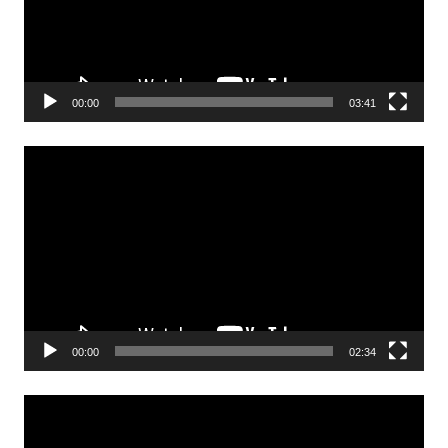
00:00
03:41
Odtwarzacz
video
00:00
02:34
Odtwarzacz
video