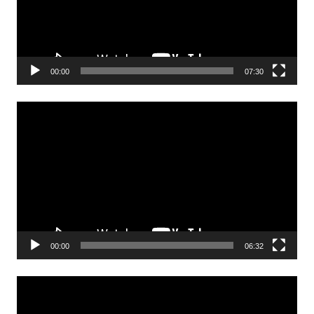
00:00
07:30
Odtwarzacz
video
00:00
06:32
Odtwarzacz
video