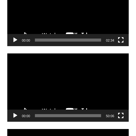
00:00
02:34
Odtwarzacz
video
00:00
50:06
Odtwarzacz
video