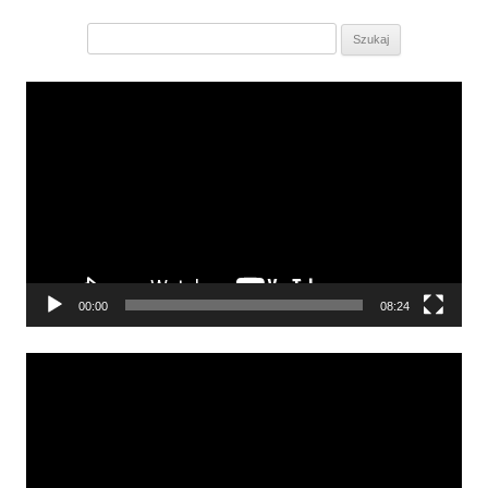
Szukaj:
Odtwarzacz
video
00:00
08:24
Odtwarzacz
video