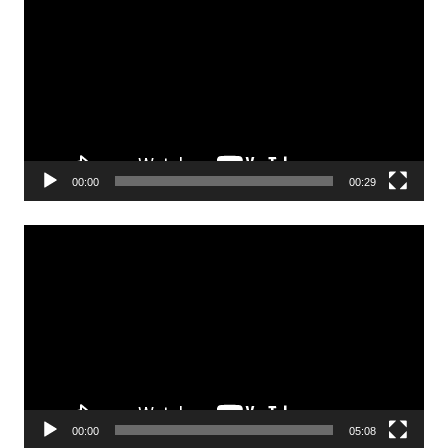
00:00
00:29
Odtwarzacz
video
00:00
05:08