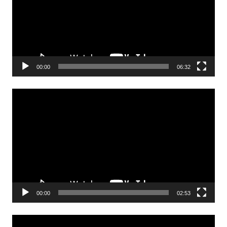
00:00
06:32
Odtwarzacz
video
00:00
02:53
Odtwarzacz
video