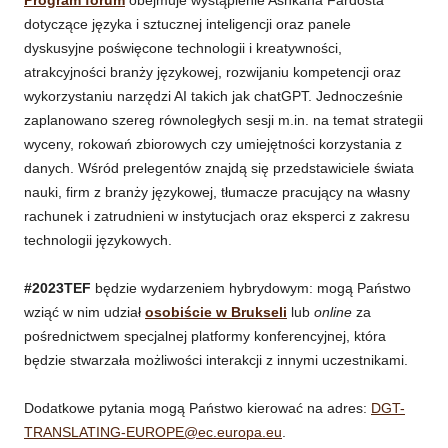
dotyczące języka i sztucznej inteligencji oraz panele
dyskusyjne poświęcone technologii i kreatywności,
atrakcyjności branży językowej, rozwijaniu kompetencji oraz
wykorzystaniu narzędzi AI takich jak chatGPT. Jednocześnie
zaplanowano szereg równoległych sesji m.in. na temat strategii
wyceny, rokowań zbiorowych czy umiejętności korzystania z
danych. Wśród prelegentów znajdą się przedstawiciele świata
nauki, firm z branży językowej, tłumacze pracujący na własny
rachunek i zatrudnieni w instytucjach oraz eksperci z zakresu
technologii językowych.
#2023TEF
będzie wydarzeniem hybrydowym: mogą Państwo
wziąć w nim udział
osobiście w Brukseli
lub
online
za
pośrednictwem specjalnej platformy konferencyjnej, która
będzie stwarzała możliwości interakcji z innymi uczestnikami.
Dodatkowe pytania mogą Państwo kierować na adres:
DGT-
TRANSLATING-EUROPE@ec.europa.eu
.