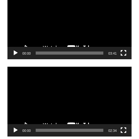
00:00
03:41
Odtwarzacz
video
00:00
02:34