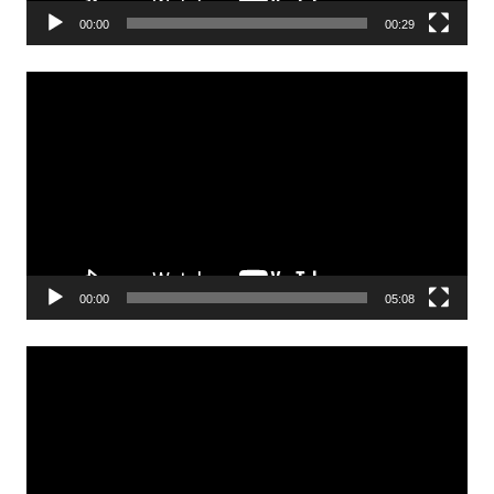
00:00
00:29
Odtwarzacz
video
00:00
05:08
Odtwarzacz
video