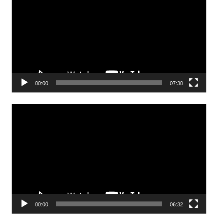
00:00
07:30
Odtwarzacz
video
00:00
06:32