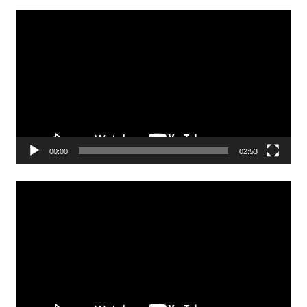
Odtwarzacz
video
00:00
02:53
Odtwarzacz
video