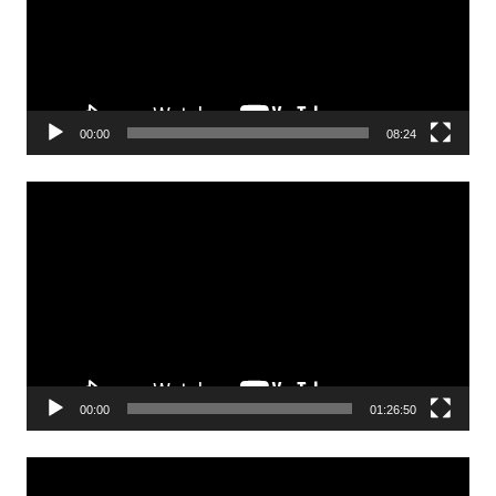
00:00
08:24
Odtwarzacz
video
00:00
01:26:50
Odtwarzacz
video