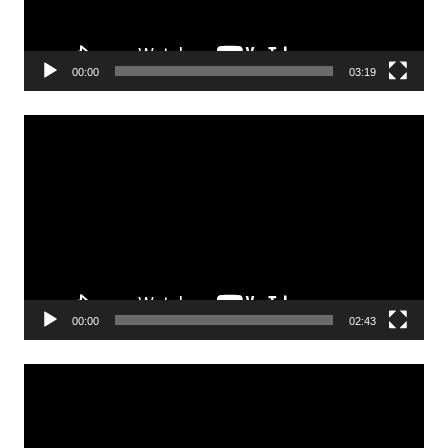
00:00
03:19
Odtwarzacz
video
00:00
02:43
Odtwarzacz
video