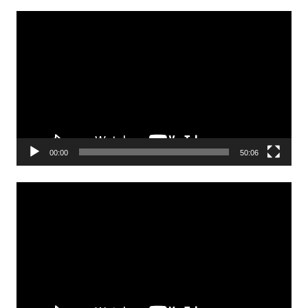
Odtwarzacz
video
00:00
50:06
Odtwarzacz
video