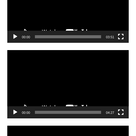
00:00
03:51
Odtwarzacz
video
00:00
04:27
Odtwarzacz
video